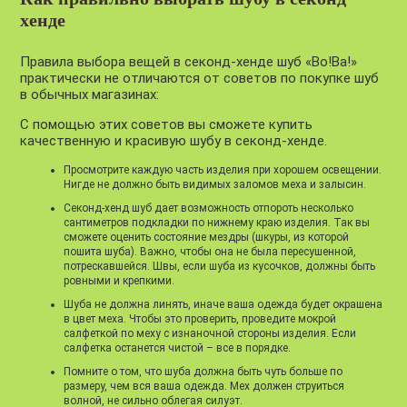
хенде
Правила выбора вещей в секонд-хенде шуб «Во!Ва!»
практически не отличаются от советов по покупке шуб
в обычных магазинах:
С помощью этих советов вы сможете купить
качественную и красивую шубу в секонд-хенде.
Просмотрите каждую часть изделия при хорошем освещении.
Нигде не должно быть видимых заломов меха и залысин.
Секонд-хенд шуб дает возможность отпороть несколько
сантиметров подкладки по нижнему краю изделия. Так вы
сможете оценить состояние мездры (шкуры, из которой
пошита шуба). Важно, чтобы она не была пересушенной,
потрескавшейся. Швы, если шуба из кусочков, должны быть
ровными и крепкими.
Шуба не должна линять, иначе ваша одежда будет окрашена
в цвет меха. Чтобы это проверить, проведите мокрой
салфеткой по меху с изнаночной стороны изделия. Если
салфетка останется чистой – все в порядке.
Помните о том, что шуба должна быть чуть больше по
размеру, чем вся ваша одежда. Мех должен струиться
волной, не сильно облегая силуэт.