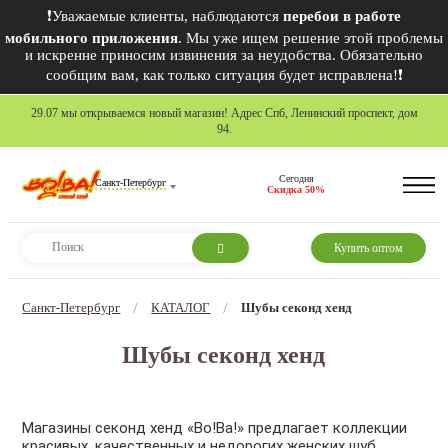
❗Уважаемые клиенты, наблюдаются
перебои в работе
мобильного приложения
. Мы уже ищем решение этой проблемы
и искренне приносим извинения за неудобства. Обязательно
сообщим вам, как только ситуация будет исправлена!❗
29.07 мы открываемся новый магазин! Адрес Спб, Ленинский проспект, дом
94.
Сегодня
Санкт-Петербург
Скидка 50%
Купить оптом
Санкт-Петербург
КАТАЛОГ
Шубы секонд хенд
/
/
Шубы секонд хенд
Магазины секонд хенд «Во!Ва!» предлагает коллекции
красивых, качественных и недорогих женских шуб.