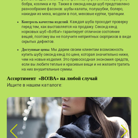
бобра, козлика и пр. Также в секонд-хенде шуб представлено
разнообразие фасонов: шубы-халаты, полушубки, болеро,
накидки из меха, модели в пол, меховые куртки, трапеции.
Контроль качества изделий
. Каждая шуба проходит проверку
перед тем, как выставляется на продажу. Секонд-хенд
норковых шуб «Во!Ва!» гарантирует отличное состояние
вещей, поэтому вы не получите неприятных сюрпризов в виде
скрытых дефектов.
Доступные цены
. Мы дарим своим клиентам возможность
купить шубу секонд-хенд по цене, которая значительно ниже,
чем на новые изделия. Это превосходная экономия средств,
если вы любите теплые и красивые вещи и не желаете тратить
на них внушительные суммы.
Ассортимент «ВО!ВА» на любой случай
Ищите в нашем каталоге: