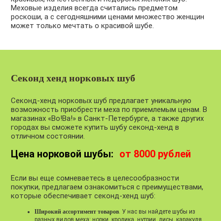
Меховые изделия всегда считались предметом
роскоши, а с сегодняшними ценами множество женщин
может только мечтать о красивой шубе.
Секонд хенд норковых шуб
Секонд-хенд норковых шуб предлагает уникальную
возможность приобрести меха по приемлемым ценам. В
магазинах «Во!Ва!» в Санкт-Петербурге, а также других
городах вы сможете купить шубу секонд-хенд в
отличном состоянии.
Цена норковой шубы:
от 8000 рублей
Если вы еще сомневаетесь в целесообразности
покупки, предлагаем ознакомиться с преимуществами,
которые обеспечивает секонд-хенд шуб:
Широкий ассортимент товаров
. У нас вы найдете шубы из
разных видов меха: норки, кролика, нутрии, лисы, каракуля,