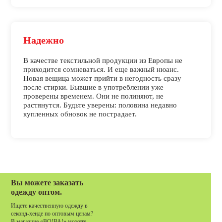
Надежно
В качестве текстильной продукции из Европы не
приходится сомневаться. И еще важный нюанс.
Новая вещица может прийти в негодность сразу
после стирки. Бывшие в употреблении уже
проверены временем. Они не полиняют, не
растянутся. Будьте уверены: половина недавно
купленных обновок не пострадает.
Вы можете заказать
одежду оптом.
Ищете качественную одежду в
секонд-хенде по оптовым ценам?
В магазине «ВО!ВА!» можете