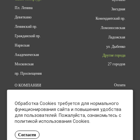
Пл. Ленина
Звездная
Девяткино
Комендантский пр.
Ленинский пр.
Ломоносовская
Гражданский пр.
Ладожская
Нарвская
ул. Дыбенко
Академическая
Другие города
Московская
27 городов
пр. Просвещения
Оплата
О КОМПАНИИ
Доставка
АДРЕСА
Конфиденциальность
КАТАЛОГ
Обработка Cookies требуется для нормального
Политика использования файлов
БРЕНДЫ
cookie
функционирования сайта и повышения удобства
АКЦИИ
для пользователей. Пожалуйста, ознакомьтесь с
Согласие на обработку
КУПИТЬ ОПТОМ
персональных данных
политикой использования Cookies.
ОТЗЫВЫ
Политика в отношении обработки
КОНТАКТЫ
персональных данных
Согласен