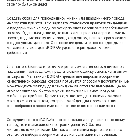
свое прибыльное дело!
Создать образ для повседневной жизни или праздничного повода,
не потратив при этом всю зарплату, становится приятной тенденцией.
И предприимчивые люди во всех регионах России уже зарабатывают
на этом. Одеваться дешево, но выглядеть при этом дорого — очень
просто, ведь можно купить секонд-хенд оптом, цена которого делает
его доступным для всех. Соотношение цены и качества одежды из
магазинов и складов «ВО!ВА!» удовлетворит даже высокие
требования.
Для вашего бизнеса идеальным решением станет сотрудничество с
надежным поставщиком, предлагающим одежду секонд хенд оптом
из Европы. Магазины «ВО!ВА!» предлагают широкий ассортимент
качественной одежды, которая пользуется спросом у покупателей. Вы
можете купить одежду для секонд хенда оптом по выгодным ценам,
что позволит вам быстро окупить вложения и начать получать
стабильную прибыль. Кроме того, у нас всегда в наличии одежда
секонд хенд сток оптом, которая подойдет для формирования
разнообразного ассортимента и привлечения новых клиентов.
Сотрудничество с «ВО!ВА!» — это не только доступ к качественному
товару, но и возможность построить успешный бизнес с
минимальными рисками. Мы помогаем нашим партнерам на всех
этапах, от выбора ассортимента до консультаций по продажам.