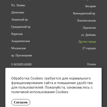
Пл. Ленина
Звездная
Девяткино
Комендантский пр.
Ленинский пр.
Ломоносовская
Гражданский пр.
Ладожская
Нарвская
ул. Дыбенко
Академическая
Другие города
Московская
27 городов
пр. Просвещения
Оплата
О КОМПАНИИ
Доставка
АДРЕСА
Конфиденциальность
КАТАЛОГ
Обработка Cookies требуется для нормального
Политика использования файлов
БРЕНДЫ
cookie
функционирования сайта и повышения удобства
АКЦИИ
для пользователей. Пожалуйста, ознакомьтесь с
Согласие на обработку
КУПИТЬ ОПТОМ
политикой использования Cookies.
персональных данных
ОТЗЫВЫ
Политика в отношении обработки
КОНТАКТЫ
персональных данных
Согласен