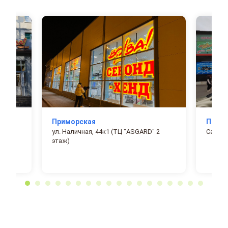
Приморская
Просп
ул. Наличная, 44к1 (ТЦ "ASGARD" 2
Санкт-
этаж)