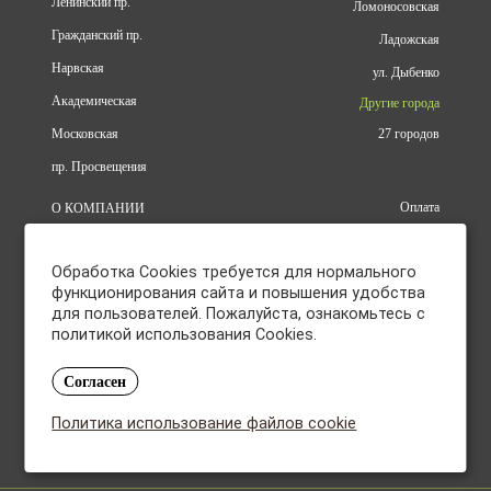
Ленинский пр.
Ломоносовская
Гражданский пр.
Ладожская
Нарвская
ул. Дыбенко
Академическая
Другие города
Московская
27 городов
пр. Просвещения
Оплата
О КОМПАНИИ
Доставка
АДРЕСА
Конфиденциальность
КАТАЛОГ
Обработка Cookies требуется для нормального
Политика использования файлов
БРЕНДЫ
cookie
функционирования сайта и повышения удобства
АКЦИИ
для пользователей. Пожалуйста, ознакомьтесь с
Согласие на обработку
КУПИТЬ ОПТОМ
персональных данных
политикой использования Cookies.
ОТЗЫВЫ
Политика в отношении обработки
КОНТАКТЫ
персональных данных
Согласен
Ежедневно с 10:15 до 21:00
Политика использование файлов cookie
Закупки оптом