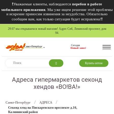
❗Уважаемые клиенты, наблюдаются
перебои в работе
мобильного приложения
. Мы уже ищем решение этой проблемы
и искренне приносим извинения за неудобства. Обязательно
сообщим вам, как только ситуация будет исправлена!❗
29.07 мы открываемся новый магазин! Адрес Спб, Ленинский проспект, дом
94.
Сегодня
Санкт-Петербург
Новый завоз!
Купить оптом
Адреса гипермаркетов секонд
хендов «ВО!ВА!»
/
/
Санкт-Петербург
АДРЕСА
Секонд хенд на Пискаревском проспекте д.16,
Калининский район