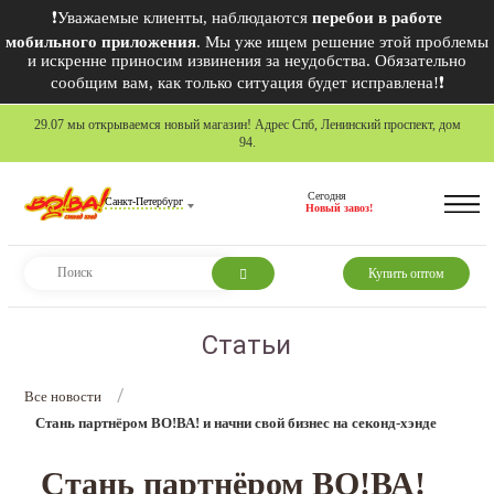
❗Уважаемые клиенты, наблюдаются
перебои в работе
мобильного приложения
. Мы уже ищем решение этой проблемы
и искренне приносим извинения за неудобства. Обязательно
сообщим вам, как только ситуация будет исправлена!❗
29.07 мы открываемся новый магазин! Адрес Спб, Ленинский проспект, дом
94.
Сегодня
Санкт-Петербург
Новый завоз!
Купить оптом
Статьи
/
Все новости
Стань партнёром ВО!ВА! и начни свой бизнес на секонд-хэнде
Стань партнёром ВО!ВА!