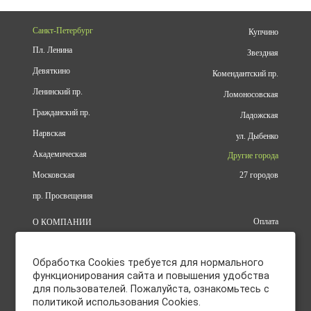
Санкт-Петербург
Купчино
Пл. Ленина
Звездная
Девяткино
Комендантский пр.
Ленинский пр.
Ломоносовская
Гражданский пр.
Ладожская
Нарвская
ул. Дыбенко
Академическая
Другие города
Московская
27 городов
пр. Просвещения
Оплата
О КОМПАНИИ
Доставка
АДРЕСА
Конфиденциальность
КАТАЛОГ
Обработка Cookies требуется для нормального
Политика использования файлов
БРЕНДЫ
cookie
функционирования сайта и повышения удобства
АКЦИИ
для пользователей. Пожалуйста, ознакомьтесь с
Согласие на обработку
КУПИТЬ ОПТОМ
персональных данных
политикой использования Cookies.
ОТЗЫВЫ