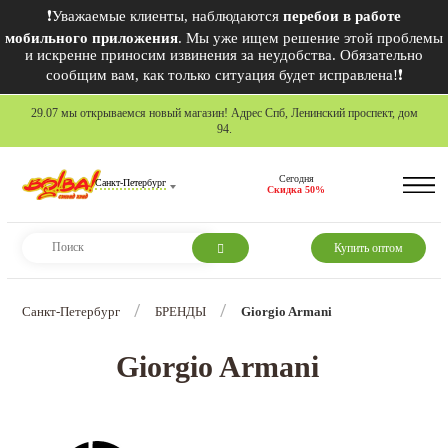
❗Уважаемые клиенты, наблюдаются
перебои в работе
мобильного приложения
. Мы уже ищем решение этой проблемы
и искренне приносим извинения за неудобства. Обязательно
сообщим вам, как только ситуация будет исправлена!❗
29.07 мы открываемся новый магазин! Адрес Спб, Ленинский проспект, дом
94.
Сегодня
Санкт-Петербург
Скидка 50%
Купить оптом
/
/
Санкт-Петербург
БРЕНДЫ
Giorgio Armani
Giorgio Armani