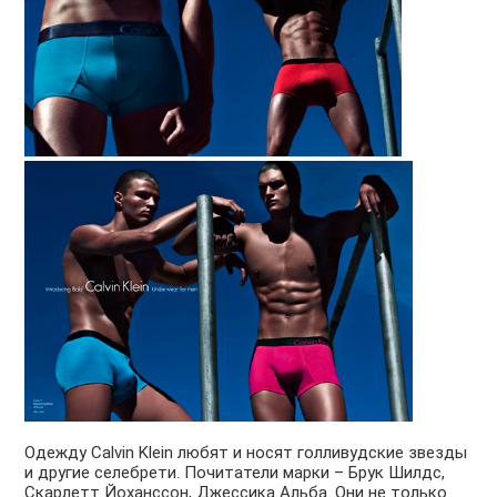
Одежду Calvin Klein любят и носят голливудские звезды
и другие селебрети. Почитатели марки – Брук Шилдс,
Скарлетт Йоханссон, Джессика Альба. Они не только