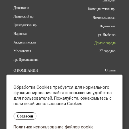
Звездная
Девяткино
Комендантский пр.
Ленинский пр.
Ломоносовская
Гражданский пр.
Ладожская
Нарвская
ул. Дыбенко
Академическая
Другие города
Московская
27 городов
пр. Просвещения
Оплата
О КОМПАНИИ
Доставка
АДРЕСА
Конфиденциальность
КАТАЛОГ
Обработка Cookies требуется для нормального
Политика использования файлов
БРЕНДЫ
cookie
функционирования сайта и повышения удобства
АКЦИИ
для пользователей. Пожалуйста, ознакомьтесь с
Согласие на обработку
КУПИТЬ ОПТОМ
персональных данных
политикой использования Cookies.
ОТЗЫВЫ
Политика в отношении обработки
КОНТАКТЫ
персональных данных
Согласен
Ежедневно с 10:15 до 21:00
Политика использование файлов cookie