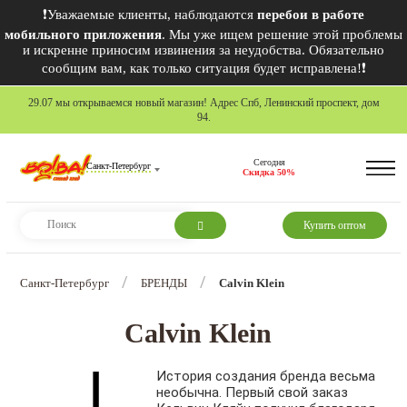
❗Уважаемые клиенты, наблюдаются
перебои в работе
мобильного приложения
. Мы уже ищем решение этой проблемы
и искренне приносим извинения за неудобства. Обязательно
сообщим вам, как только ситуация будет исправлена!❗
29.07 мы открываемся новый магазин! Адрес Спб, Ленинский проспект, дом
94.
Сегодня
Санкт-Петербург
Скидка 50%
Купить оптом
/
/
Санкт-Петербург
БРЕНДЫ
Calvin Klein
Calvin Klein
История создания бренда весьма
необычна. Первый свой заказ