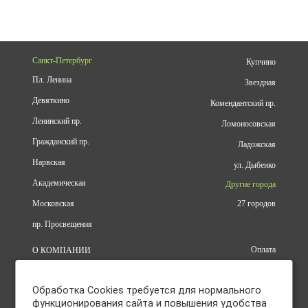
Санкт-Петербург
Купчино
Пл. Ленина
Звездная
Девяткино
Комендантский пр.
Ленинский пр.
Ломоносовская
Гражданский пр.
Ладожская
Нарвская
ул. Дыбенко
Академическая
Другие города
Московская
27 городов
пр. Просвещения
Оплата
О КОМПАНИИ
Доставка
АДРЕСА
Конфиденциальность
КАТАЛОГ
Обработка Cookies требуется для нормального
Политика использования файлов
БРЕНДЫ
cookie
функционирования сайта и повышения удобства
АКЦИИ