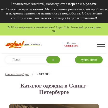
❗Уважаемые клиенты, наблюдаются
перебои в работе
мобильного приложения
. Мы уже ищем решение этой проблемы
и искренне приносим извинения за неудобства. Обязательно
сообщим вам, как только ситуация будет исправлена!❗
29.07 мы открываемся новый магазин! Адрес Спб, Ленинский проспект, дом
94.
Сегодня
Санкт-Петербург
Скидка 50%
Купить оптом
Санкт-Петербург
КАТАЛОГ
/
Каталог одежды в Санкт-
Петербурге