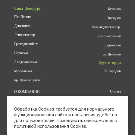
Санкт-Петербург
Купчино
Пл. Ленина
Звездная
Девяткино
Комендантский пр.
Ленинский пр.
Ломоносовская
Гражданский пр.
Ладожская
Нарвская
ул. Дыбенко
Академическая
Другие города
Московская
27 городов
пр. Просвещения
Оплата
О КОМПАНИИ
Доставка
АДРЕСА
Конфиденциальность
КАТАЛОГ
Обработка Cookies требуется для нормального
Политика использования файлов
БРЕНДЫ
cookie
функционирования сайта и повышения удобства
АКЦИИ
для пользователей. Пожалуйста, ознакомьтесь с
Согласие на обработку
КУПИТЬ ОПТОМ
персональных данных
политикой использования Cookies.
ОТЗЫВЫ
Политика в отношении обработки