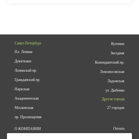
Санкт-Петербург
Купчино
Пл. Ленина
Звездная
Девяткино
Комендантский пр.
Ленинский пр.
Ломоносовская
Гражданский пр.
Ладожская
Нарвская
ул. Дыбенко
Академическая
Другие города
Московская
27 городов
пр. Просвещения
Оплата
О КОМПАНИИ
Доставка
АДРЕСА