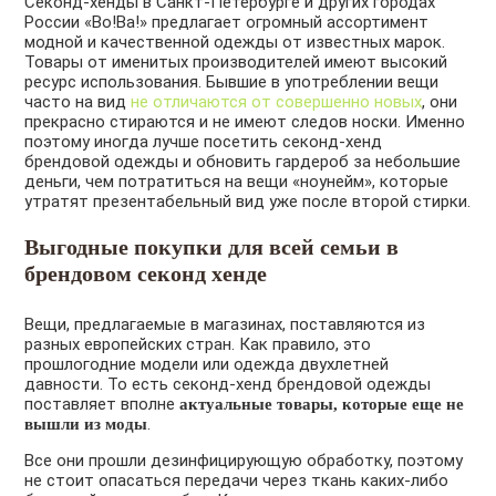
Секонд-хенды в Санкт-Петербурге и других городах
России «Во!Ва!» предлагает огромный ассортимент
модной и качественной одежды от известных марок.
Товары от именитых производителей имеют высокий
ресурс использования. Бывшие в употреблении вещи
часто на вид
не отличаются от совершенно новых
, они
прекрасно стираются и не имеют следов носки. Именно
поэтому иногда лучше посетить секонд-хенд
брендовой одежды и обновить гардероб за небольшие
деньги, чем потратиться на вещи «ноунейм», которые
утратят презентабельный вид уже после второй стирки.
Выгодные покупки для всей семьи в
брендовом секонд хенде
Вещи, предлагаемые в магазинах, поставляются из
разных европейских стран. Как правило, это
прошлогодние модели или одежда двухлетней
давности. То есть секонд-хенд брендовой одежды
поставляет вполне
актуальные товары, которые еще не
.
вышли из моды
Все они прошли дезинфицирующую обработку, поэтому
не стоит опасаться передачи через ткань каких-либо