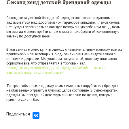
Секонд хенд детской брендовой одежды
Секонд-хенд детской брендовой одежды позволяет родителям не
задумываться над дороговизной гардероба младших членов семьи.
Нет нужды переживать за каждую испорченную ребенком вещь, ведь
вы всегда можете прийти к нам снова и приобрести ей качественную
замену по доступной цене.
В магазинах можно купить одежду с незначительным износом или же
практически новые товары. Но однозначно вы не найдете вещей с
пятнами и дырками. Мы уважаем покупателей, поэтому тщательно
сортируем все, что отправляется в торговый зал.
Секонд-хенд детской брендовой одежды «Во!Ва!» – это мир
выгодных покупок для всей семьи!
Теперь чтобы носить одежду самых именитых зарубежных брендов,
не обязательно тратить в бутиках целое состояние. В супермаркетах
одежды Вы всегда найдете фирменные вещи по ценам, которые
приятно удивят Вас.
Поделиться